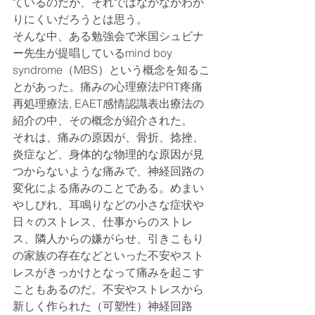
ているのだが、それではなかなかわか
りにくいだろうとは思う。
そんな中、ある勉強会で米国シュビナ
ー先生が提唱しているmind boy 
syndrome（MBS）という概念を知るこ
とがあった。痛みの心理療法PRT疼痛
再処理療法, EAET感情認識表出療法の
紹介の中、その概念が紹介された。
それは、痛みの原因が、骨折、捻挫、
炎症など、身体的な物理的な原因が見
つからないような痛みで、神経回路の
変化による痛みのことである。めまい
やしびれ、耳鳴りなどの小さな症状や
日々のストレス、仕事からのストレ
ス、隣人からの嫌がらせ、引きこもり
の家族の存在などといった不安やスト
レスがきっかけとなって痛みを起こす
こともあるのだ。不安やストレスから
新しく作られた（可塑性）神経回路