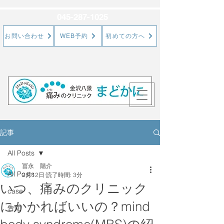
045-287-1025
お問い合わせ
WEB予約
初めての方へ
記事
All Posts
冨永 陽介
All Posts
2月12日
読了時間: 3分
いつ、痛みのクリニック
case
にかかればいいの？mind
告知