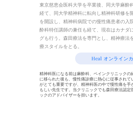
東京慈恵会医科大学を卒業後、同大学麻酔
経て、同大学精神科に転向し精神科研修を
を開設し、精神科病院での慢性痛患者の入
酔科特任講師の兼任も経て、現在はカナダ
グも行う。森田療法を専門とし、精神療法
療スタイルをとる。
Heal オンライ
精神科医になる前は麻酔科、ペインクリニックの
に移られた後も、慢性痛診療に熱心に従事されて
がとても重要ですが、精神科医の中で慢性痛を手
もしい先生です。当クリニックでも森田療法認定
ックのアドバイザーを担います。