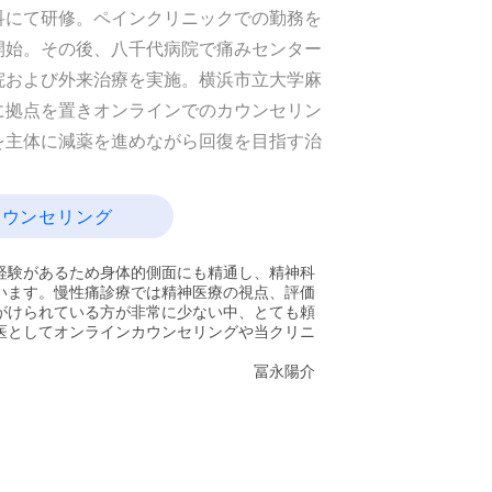
科にて研修。ペインクリニックでの勤務を
開始。その後、八千代病院で痛みセンター
院および外来治療を実施。横浜市立大学麻
に拠点を置きオンラインでのカウンセリン
を主体に減薬を進めながら回復を目指す治
ンカウンセリング
経験があるため身体的側面にも精通し、精神科
います。慢性痛診療では精神医療の視点、評価
がけられている方が非常に少ない中、とても頼
医としてオンラインカウンセリングや当クリニ
​冨永陽介