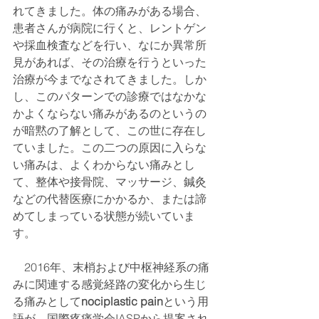
れてきました。体の痛みがある場合、
患者さんが病院に行くと、レントゲン
や採血検査などを行い、なにか異常所
見があれば、その治療を行うといった
治療が今までなされてきました。しか
し、このパターンでの診療ではなかな
かよくならない痛みがあるのというの
が暗黙の了解として、この世に存在し
ていました。この二つの原因に入らな
い痛みは、よくわからない痛みとし
て、整体や接骨院、マッサージ、鍼灸
などの代替医療にかかるか、または諦
めてしまっている状態が続いていま
す。
　2016年、末梢および中枢神経系の痛
みに関連する感覚経路の変化から生じ
る痛みとして
nociplastic pain
という用
語が、国際疼痛学会IASPから提案され