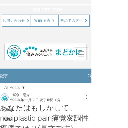
045-287-1025
お問い合わせ
WEB予約
初めての方へ
記事
All Posts
冨永 陽介
All Posts
2024年11月28日
読了時間: 6分
あなたはもしかして、
case
nociplastic pain痛覚変調性
告知