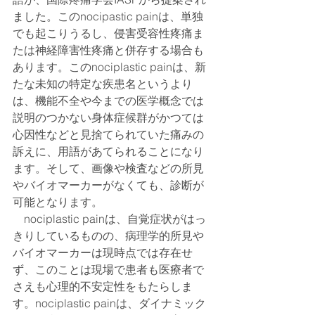
ました。このnocipastic painは、単独
でも起こりうるし、侵害受容性疼痛ま
たは神経障害性疼痛と併存する場合も
あります。このnociplastic painは、新
たな未知の特定な疾患名というより
は、機能不全や今までの医学概念では
説明のつかない身体症候群がかつては
心因性などと見捨てられていた痛みの
訴えに、用語があてられることになり
ます。そして、画像や検査などの所見
やバイオマーカーがなくても、診断が
可能となります。
　nociplastic painは、自覚症状がはっ
きりしているものの、病理学的所見や
バイオマーカーは現時点では存在せ
ず、このことは現場で患者も医療者で
さえも心理的不安定性をもたらしま
す。nociplastic painは、ダイナミック