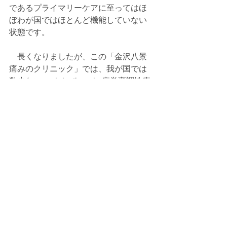
であるプライマリーケアに至ってはほ
ぼわが国ではほとんど機能していない
状態です。
　長くなりましたが、この「金沢八景
痛みのクリニック」では、我が国では
数少ないnociplastic pain 痛覚変調性疼
痛のためのクリニックとして、今後と
も活動していきたいと思っておりま
す。当院の存在目的について知ってい
ただきたいと思い、この記事を書きま
した。自分、または家族、友人で、も
しかするとこの痛みではないかと思う
ことがありましたら、ぜひ当クリニッ
クにご相談ください。
参考文献：
1)     Fitzcharles MA, et al: Nociplastic 
pain: towards an understanding of 