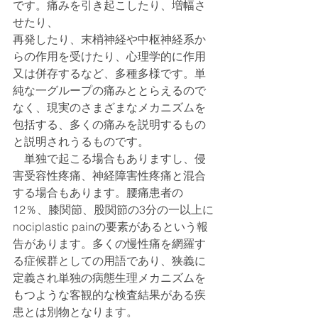
です。痛みを引き起こしたり、増幅さ
せたり、
再発したり、末梢神経や中枢神経系か
らの作用を受けたり、心理学的に作用
又は併存するなど、多種多様です。単
純な一グループの痛みととらえるので
なく、現実のさまざまなメカニズムを
包括する、多くの痛みを説明するもの
と説明されうるものです。
　単独で起こる場合もありますし、侵
害受容性疼痛、神経障害性疼痛と混合
する場合もあります。腰痛患者の
12％、膝関節、股関節の3分の一以上に
nociplastic painの要素があるという報
告があります。多くの慢性痛を網羅す
る症候群としての用語であり、狭義に
定義され単独の病態生理メカニズムを
もつような客観的な検査結果がある疾
患とは別物となります。