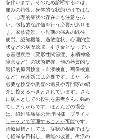
を伴います。そのため診断するには、
痛みの特性、身体的な状態だけではな
く、心理的症状の存在にも注意を払
い、包括的な評価を行う必要がありま
す。家族背景、小児期の痛みの既往、
疲労、認知機能、過敏症状、心理的症
状などの病歴聴取、引き金となってい
る基礎疾患（変形性関節症、末梢神経
障害など）の状態把握、他の器質的な
選択的原因検査（血液検査、画像検査
など）が診断には必要です。また、不
必要な検査や調査の追及や専門家の紹
介は控えるべきとされています。さら
に病人としての役割を患者さんに強め
てしまうからです。ほとんどの場合
は、線維筋痛症の管理同様、
プライマ
リーケアで管理することが可能
です。
治療目標としては、症状の根絶ではな
く軽減を目指し、機能の改善、生活の