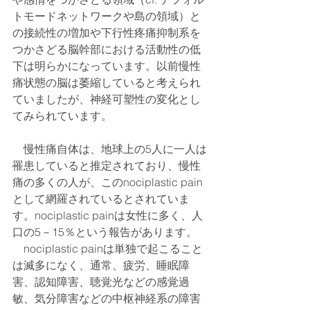
トモードネットワークや島の領域）と
の接続性の増加や下行性疼痛抑制系を
つかさどる脳幹部における活動性の低
下は明らかになっています。以前慢性
痛状態の脳は萎縮していると考えられ
ていましたが、神経可塑性の変化とし
てみられています。
　慢性痛自体は、地球上の5人に一人は
罹患していると推定されており、慢性
痛の多くの人が、このnociplastic pain
として網羅されているとされていま
す。nociplastic painは女性に多く、人
口の5－15％という報告があります。
　nociplastic painは単独で起こること
は滅多になく、通常、疲労、睡眠障
害、認知障害、聴覚光などの感覚過
敏、気分障害などの中枢神経系の障害