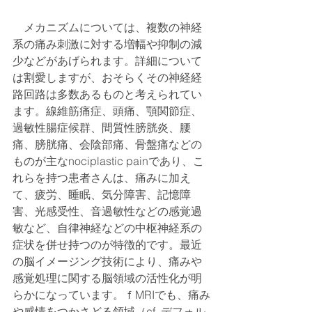
　メカニズムについては、複数の神経
系の痛み刺激に対する増幅や抑制の減
少などがあげられます。詳細について
は割愛しますが、おそらくその神経経
路回路は多数あるものと考えられてい
ます。線維筋痛症、頭痛、顎関節症、
過敏性腸症候群、間質性膀胱炎、腰
痛、膀胱痛、会陰部痛、骨盤痛などの
ものが主なnociplastic painであり、こ
れらを持つ患者さんは、痛みに加え
て、疲労、睡眠、気分障害、記憶障
害、光感受性、音過敏性などの感覚過
敏など、自律神経などの中枢神経系の
症状を併せ持つのが特徴的です。最近
の脳イメージング技術により、痛みや
感覚処理に関する脳領域の活性化が明
らかになっています。ｆMRIでも、痛み
や感情をつかさどる領域（cf. デフォル